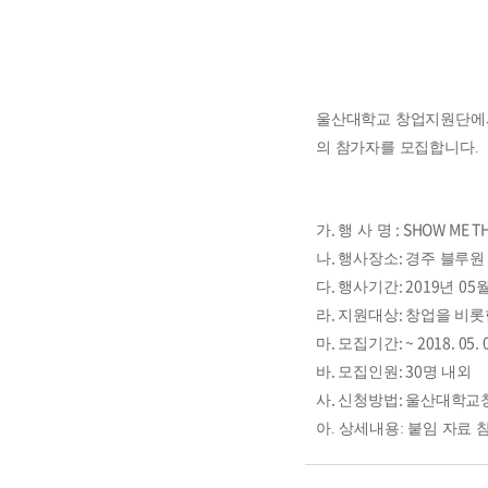
울산대학교 창업지원단에
의 참가자를 모집합니다
.
.
: SHOW ME T
가
행 사 명
.
:
나
행사장소
경주 블루원
.
: 2019
05
다
행사기간
년
.
:
라
지원대상
창업을 비롯
.
: ~ 2018. 05. 
마
모집기간
.
: 30
바
모집인원
명 내외
.
:
사
신청방법
울산대학교
아
.
상세내용
:
붙임 자료 