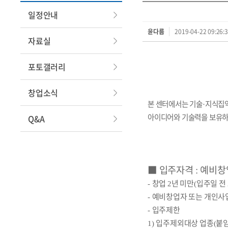
일정안내
윤다름
2019-04-22 09:26:
자료실
포토갤러리
창업소식
본 센터에서는 기술
지식집약
·
아이디어와 기술력을 보유하
Q&A
■
입주자격
예비창
:
창업
년 미만
입주일 전
-
2
(
예비창업자 또는 개인사
-
입주제한
-
입주제외대상 업종
붙
1)
(