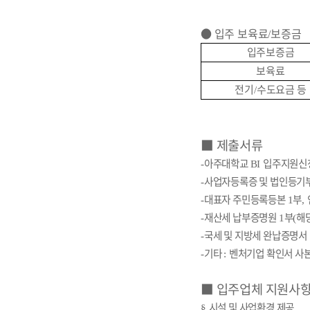
●
입주 보육료
보증금
/
입주보증금
보육료
전기
수도요금 등
/
■
제출서류
아주대학교
입주지원신
-
BI
사업자등록증 및 법인등기
-
대표자 주민등록등본
부
-
1
,
재산세 납부증명원
부
해
-
1
(
국세 및 지방세 완납증명서
-
기타
벤처기업 확인서 사
-
:
■
입주업체 지원사
시설 및 사업환경 제공
§