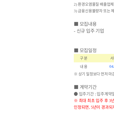
환경오염물질 배출업체
2)
금융신용불량자 또는 
3)
■
모집내용
신규 입주 기업
-
■
모집일정
구 분
서
내 용
04
※ 상기 일정보다 먼저 마
■
계약기간
●
입주기간
입주계약
:
※
최대 최초 입주 후
3
인정되면
년이 경과되
, 5