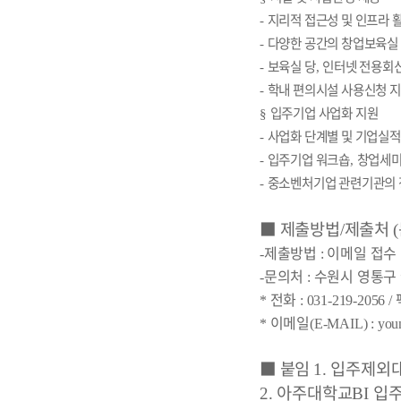
지리적 접근성 및 인프라 
-
다양한 공간의 창업보육실
-
보육실 당
인터넷 전용회
-
,
학내 편의시설 사용신청 
-
입주기업 사업화 지원
§
사업화 단계별 및 기업실적
-
입주기업 워크숍
창업세미
-
,
중소벤처기업 관련기관의 
-
■
제출방법
제출처
/
(
제출방법
이메일 접수
-
:
문의처
수원시 영통구
-
:
전화
*
: 031-219-2056 /
이메일
*
(E-MAIL) : you
■
붙임
입주제외
1.
아주대학교
입
2.
BI