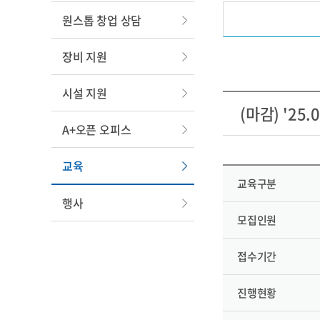
원스톱 창업 상담
장비 지원
시설 지원
(마감) '25
A+오픈 오피스
교육
교육구분
행사
모집인원
접수기간
진행현황